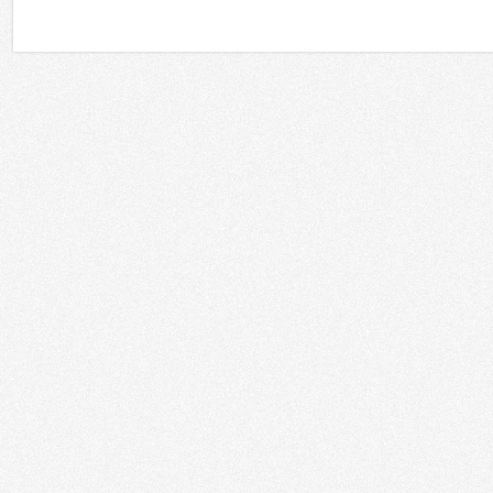
Регионы
Сферы применения
Россия
Москва
Государственные организации
Санкт-Петербург
Корпоративный рынок
Татарстан
Культура и искусство
Южный регион
Образование
Дальний Восток
Торговля
Сибирь
HoReCa
Урал
Развлечения
Поволжье
Финансовые учреждения
Калининград
Спортивные объекты
Украина
Храмы
Республика Беларусь
Кино
Казахстан
Транспорт
Грузия
Медицина
Азербайджан
Телестудии
Армения
Энергетика
Другие
Домашние инсталляции
Другое