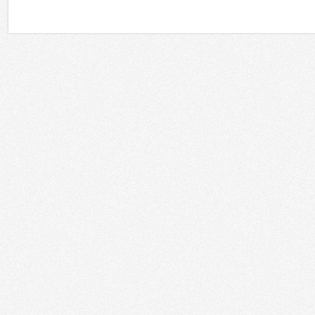
Регионы
Сферы применения
Россия
Москва
Государственные организации
Санкт-Петербург
Корпоративный рынок
Татарстан
Культура и искусство
Южный регион
Образование
Дальний Восток
Торговля
Сибирь
HoReCa
Урал
Развлечения
Поволжье
Финансовые учреждения
Калининград
Спортивные объекты
Украина
Храмы
Республика Беларусь
Кино
Казахстан
Транспорт
Грузия
Медицина
Азербайджан
Телестудии
Армения
Энергетика
Другие
Домашние инсталляции
Другое