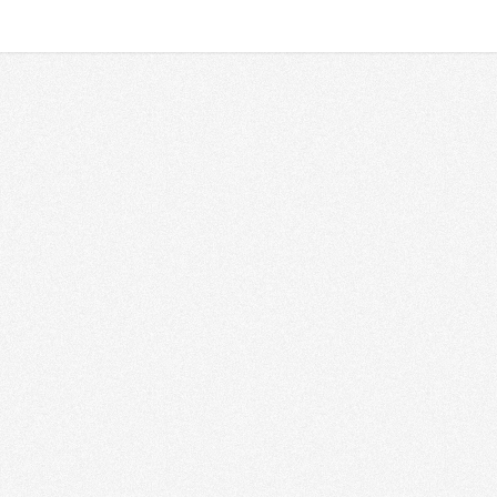
Аудио
Видео
еры применения
Решения
осударственные организации
Форматы
орпоративный рынок
Технологии
льтура и искусство
AV Ликбез
бразование
орговля
Типичные AV ошибки
oReCa
Аудио/Видео от А до Я
азвлечения
инансовые учреждения
портивные объекты
рамы
ино
ранспорт
едицина
елестудии
нергетика
омашние инсталляции
ругое