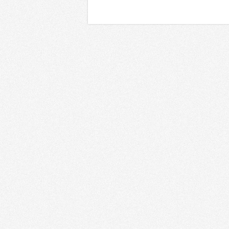
Регионы
Сф
Россия
Москва
Г
Санкт-Петербург
К
Татарстан
Ку
Южный регион
О
Дальний Восток
Т
Сибирь
H
Урал
Р
Поволжье
Ф
Калининград
С
Украина
Х
Республика Беларусь
К
Казахстан
Т
Грузия
М
Азербайджан
Т
Армения
Э
Другие
Д
Д