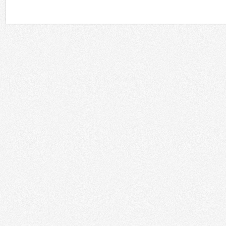
Регионы
Сферы применения
Россия
Москва
Государственные организации
Санкт-Петербург
Корпоративный рынок
Татарстан
Культура и искусство
Южный регион
Образование
Дальний Восток
Торговля
Сибирь
HoReCa
Урал
Развлечения
Поволжье
Финансовые учреждения
Калининград
Спортивные объекты
Украина
Храмы
Республика Беларусь
Кино
Казахстан
Транспорт
Грузия
Медицина
Азербайджан
Телестудии
Армения
Энергетика
Другие
Домашние инсталляции
Другое