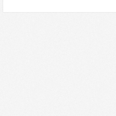
Регионы
Сферы применения
Россия
Москва
Государственные организации
Санкт-Петербург
Корпоративный рынок
Татарстан
Культура и искусство
Южный регион
Образование
Дальний Восток
Торговля
Сибирь
HoReCa
Урал
Развлечения
Поволжье
Финансовые учреждения
Калининград
Спортивные объекты
Украина
Храмы
Республика Беларусь
Кино
Казахстан
Транспорт
Грузия
Медицина
Азербайджан
Телестудии
Армения
Энергетика
Другие
Домашние инсталляции
Другое