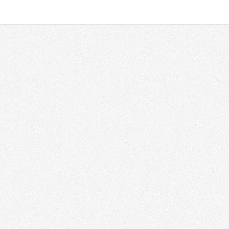
Аудио
Видео
еры применения
Решения
осударственные организации
Форматы
орпоративный рынок
Технологии
льтура и искусство
AV Ликбез
бразование
орговля
Типичные AV ошибки
oReCa
Аудио/Видео от А до Я
азвлечения
инансовые учреждения
портивные объекты
рамы
ино
ранспорт
едицина
елестудии
нергетика
омашние инсталляции
ругое