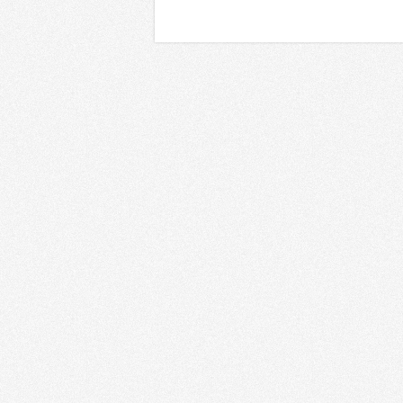
Регионы
Сф
Россия
Москва
Г
Санкт-Петербург
К
Татарстан
Ку
Южный регион
О
Дальний Восток
Т
Сибирь
H
Урал
Р
Поволжье
Ф
Калининград
С
Украина
Х
Республика Беларусь
К
Казахстан
Т
Грузия
М
Азербайджан
Т
Армения
Э
Другие
Д
Д