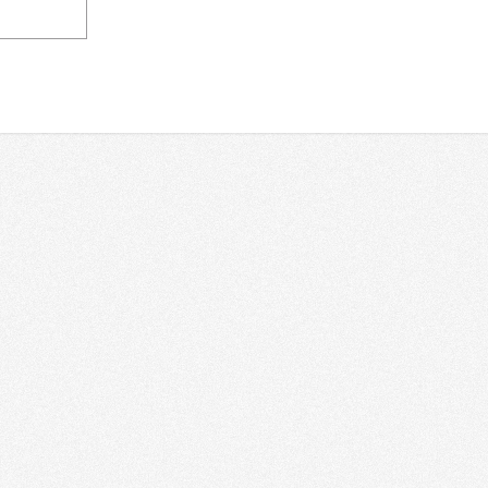
Аудио
Видео
еры применения
Решения
осударственные организации
Форматы
орпоративный рынок
Технологии
льтура и искусство
AV Ликбез
бразование
орговля
Типичные AV ошибки
oReCa
Аудио/Видео от А до Я
азвлечения
инансовые учреждения
портивные объекты
рамы
ино
ранспорт
едицина
елестудии
нергетика
омашние инсталляции
ругое