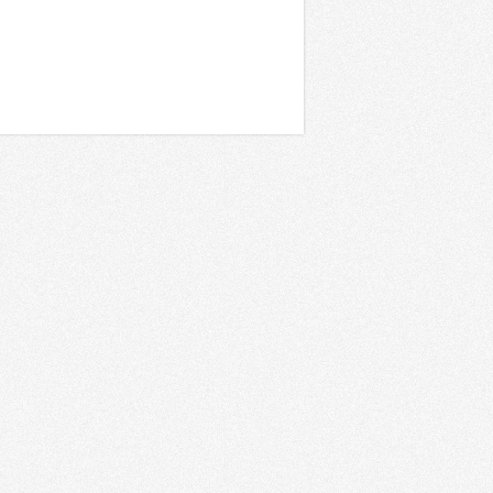
События (66)
Выставки и форумы (66)
Конференции и семинары (6)
Регионы (72)
Армения (1)
Грузия (1)
Другие (35)
Казахстан (1)
Россия (35)
Москва (12)
Санкт-Петербург (6)
Концепции (101)
Медиафасады (3)
Digital Signage (47)
Большие экраны (30)
Видеомэппинг (9)
Unified Communications (5)
Умный дом (2)
"Зеленые" технологии (2)
BYOD/CYOD (16)
3D-технологии (6)