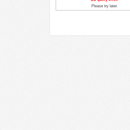
Регионы
Сф
Please try later.
Россия
Москва
Г
Санкт-Петербург
К
Татарстан
Ку
Южный регион
О
Дальний Восток
Т
Сибирь
H
Урал
Р
Поволжье
Ф
Калининград
С
Украина
Х
Республика Беларусь
К
Казахстан
Т
Грузия
М
Азербайджан
Т
Армения
Э
Другие
Д
Д