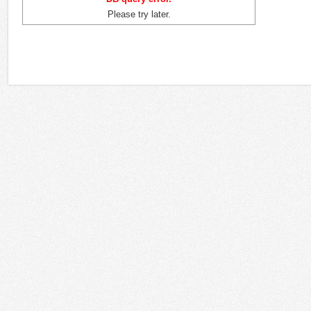
Регионы
Сферы применения
Please try later.
Россия
Москва
Государственные организации
Санкт-Петербург
Корпоративный рынок
Татарстан
Культура и искусство
Южный регион
Образование
Дальний Восток
Торговля
Сибирь
HoReCa
Урал
Развлечения
Поволжье
Финансовые учреждения
Калининград
Спортивные объекты
Украина
Храмы
Республика Беларусь
Кино
Казахстан
Транспорт
Грузия
Медицина
Азербайджан
Телестудии
Армения
Энергетика
Другие
Домашние инсталляции
Другое